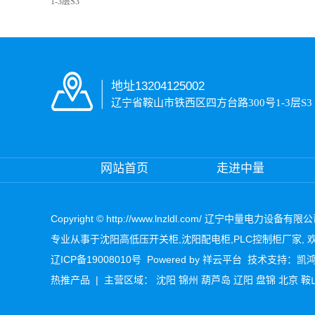
1-3
层
S3
地址13204125002
辽宁省鞍山市
铁西区四方台路
300
号
1-3
层
S3
网站首页
走进中量
Copyright © http://www.lnzldl.com/ 辽宁中量电力设备有限
专业从事于
沈阳高低压开关柜
,
沈阳配电柜
,
PLC控制柜厂家
,
辽ICP备19008010号
Powered by
祥云平台
技术支持：
凯
热推产品
| 主营区域：
沈阳
锦州
葫芦岛
辽阳
盘锦
北京
鞍