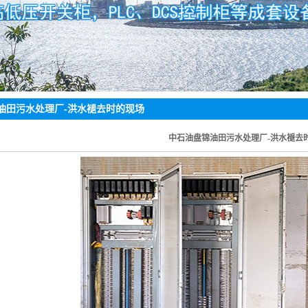
高压开关柜
箱式变电站
直流屏
RTU柜
油田污水处理厂-洪水褪去时的现场
其他
中石油盘锦油田污水处理厂-洪水褪去