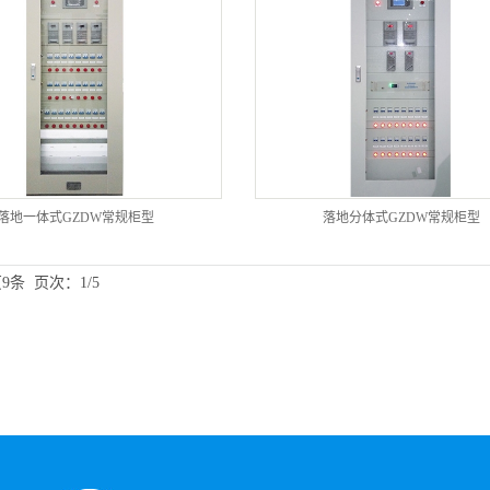
落地一体式GZDW常规柜型
落地分体式GZDW常规柜型
9条
页次：1/5