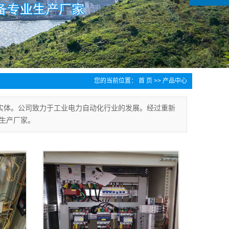
您的当前位置：
首 页
>>
产品中心
实体。公司致力于工业电力自动化行业的发展。经过重新
业生产厂家。