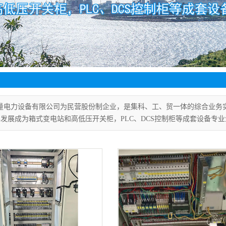
高压开关柜
箱式变电站
直流屏
RTU柜
其他
量电力设备有限公司为民营股份制企业，是集科、工、贸一体的综合业务
发展成为箱式变电站和高低压开关柜，PLC、DCS控制柜等成套设备专