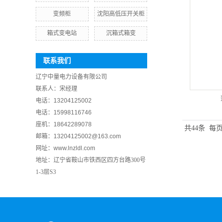
变频柜
沈阳高低压开关柜
箱式变电站
沉箱式箱变
联系我们
辽宁中量电力设备有限公司
联系人：宋经理
电话：13204125002
电话：15998116746
座机：18642289078
共44条
每页
邮箱：13204125002@163.com
网址：www.lnzldl.com
地址：
辽宁省鞍山市
铁西区四方台路
300
号
1-3
层
S3