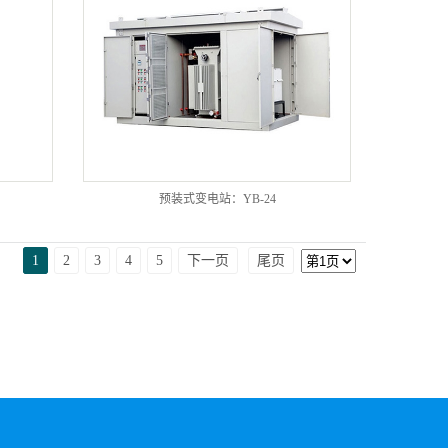
预装式变电站：YB-24
1
2
3
4
5
下一页
尾页