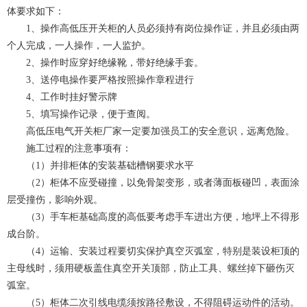
体要求如下：
1、操作高低压开关柜的人员必须持有岗位操作证，并且必须由两
个人完成，一人操作，一人监护。
2、操作时应穿好绝缘靴，带好绝缘手套。
3、送停电操作要严格按照操作章程进行
4、工作时挂好警示牌
5、填写操作记录，便于查阅。
高低压电气开关柜厂家一定要加强员工的安全意识，远离危险。
施工过程的注意事项有：
（1）并排柜体的安装基础槽钢要求水平
（2）柜体不应受碰撞，以免骨架变形，或者薄面板碰凹，表面涂
层受撞伤，影响外观。
（3）手车柜基础高度的高低要考虑手车进出方便，地坪上不得形
成台阶。
（4）运输、安装过程要切实保护真空灭弧室，特别是装设柜顶的
主母线时，须用硬板盖住真空开关顶部，防止工具、螺丝掉下砸伤灭
弧室。
（5）柜体二次引线电缆须按路径敷设，不得阻碍运动件的活动。