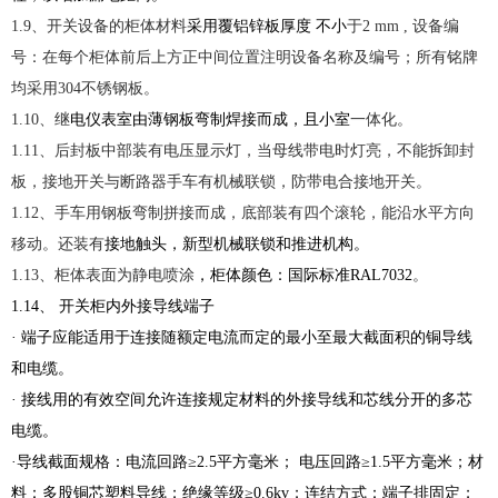
1.9、开关设备的柜体材料
采用覆铝锌板厚度 不小
于2 mm , 设备编
号：在每个柜体前后上方正中间位置注明设备名称及编号；所有铭牌
均采用304不锈钢板。
1.10、继
电仪表室由薄钢板弯制焊接而成，且小室
一体化。
1.11、后封板中部装有电压显示灯，当母线带电时灯亮，不能拆卸封
板，接地开关与断路器手车有机械联锁，防带电合接地开关。
1.12、手车用钢板弯制拼接而成，底部装有四个滚轮，能沿水平方向
移动。还装有
接地触头，新型机械联锁和推进机构。
1.13、柜体表面为静电喷涂
，柜体颜色：国际标准RAL7032
。
1.14、 开关柜内外接导线端子
· 端子应能适用于连接随额定电流而定的最小至最大截面积的铜导线
和电缆。
· 接线用的有效空间允许连接规定材料的外接导线和芯线分开的多芯
电缆。
·导线截面规格：电流回路≥2.5平方毫米； 电压回路≥1.5平方毫米；材
料：多股铜芯塑料导线；绝缘等级≥0.6kv；连结方式：端子排固定；