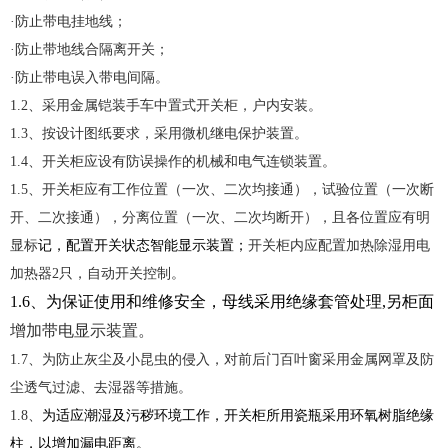
·防止带电挂地线；
·防止带地线合隔离开关；
·防止带电误入带电间隔。
1.2、采用金属铠装手车中置式开关柜，户内安装。
1.3、按设计图纸要求，采用微机继电保护装置。
1.4、开关柜应设有防误操作的机械和电气连锁装置。
1.5、开关柜应有工作位置（一次、二次均接通），试验位置（一次断
开、二次接通），分离位置（一次、二次均断开），且各位置应有明
显标
记，配置开关状态智能显示装置；
开关柜内应配置加热除湿用电
加热器2只，自动开关控制。
1.6、为保证使用和维修安全，母线采用绝缘套管处理,另柜面
增加带电显示装置。
1.7、为防止灰尘及小昆虫的侵入，对前后门百叶窗采用金属网罩及防
尘透气过滤、去湿器等措施。
1.8、
为适应潮湿及污秽环境工作，开关柜所用瓷瓶采用环氧树脂绝缘
柱，以增加漏电距离。