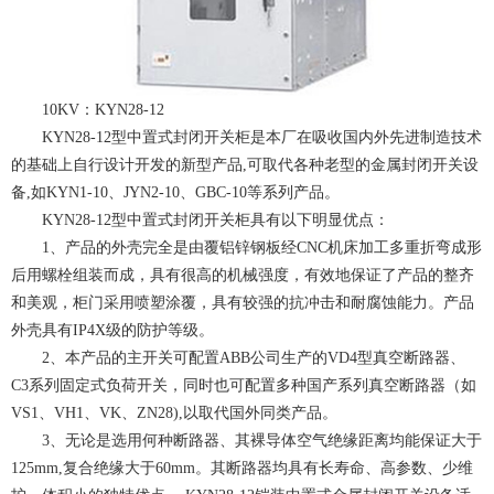
10KV：KYN28-12
KYN28-12型中置式封闭开关柜是本厂在吸收国内外先进制造技术
的基础上自行设计开发的新型产品,可取代各种老型的金属封闭开关设
备,如KYN1-10、JYN2-10、GBC-10等系列产品。
KYN28-12型中置式封闭开关柜具有以下明显优点：
1、产品的外壳完全是由覆铝锌钢板经CNC机床加工多重折弯成形
后用螺栓组装而成，具有很高的机械强度，有效地保证了产品的整齐
和美观，柜门采用喷塑涂覆，具有较强的抗冲击和耐腐蚀能力。产品
外壳具有IP4X级的防护等级。
2、本产品的主开关可配置ABB公司生产的VD4型真空断路器、
C3系列固定式负荷开关，同时也可配置多种国产系列真空断路器（如
VS1、VH1、VK、ZN28),以取代国外同类产品。
3、无论是选用何种断路器、其裸导体空气绝缘距离均能保证大于
125mm,复合绝缘大于60mm。其断路器均具有长寿命、高参数、少维