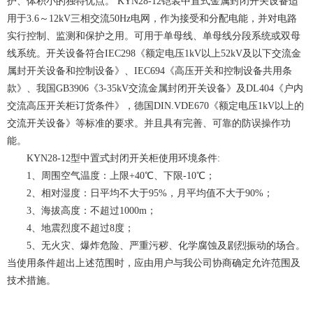
护、体积小的独特优点。 KYN28-12铠装中置式金属封闭开关设备适
用于3.6～12kV三相交流50Hz电网，作为接受和分配电能，并对电路
实行控制、监测和保护之用。可用于单母线、单母线分段系统或双母
线系统。开关设备符合IEC298《额定电压1kV以上52kV及以下交流金
属封开关设备和控制设备》、IEC694《高压开关和控制设备共用条
款》、我国GB3906《3-35kV交流金属封闭开关设备》及DL404《户内
交流高压开关柜订货条件》，德国DIN.VDE670《额定电压1kV以上的
交流开关设备》等标准的要求。并且具有完善、可靠的防误操作功
能。
KYN28-12型中置式封闭开关柜使用环境条件:
1、周围空气温度：上限+40℃、下限-10℃；
2、相对湿度：日平均不大于95%，月平均值不大于90%；
3、海拔高度：不超过1000m；
4、地震烈度不超过8度；
5、无火灾、爆炸危险、严重污秽、化学腐蚀及剧烈振动的场合。
当使用条件超出上述范围时，应由用户与我公司协商确定允许范围及
技术措施。