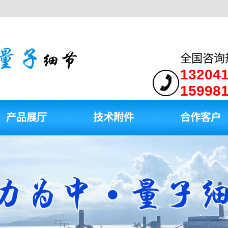
全国咨询
13204
15998
产品展厅
技术附件
合作客户
州DCS配电柜
国内客户
州PLC控制柜
国外客户
锦州变频柜
锦州低压开关柜
锦州电磁蒸汽炉