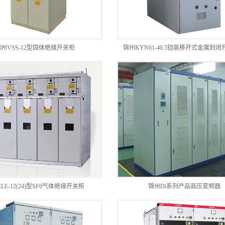
州VSS-12型固体绝缘开关柜
锦州KYN61-40.5铠装移开式金属封
LE-12(24)型SF6气体绝缘开关柜
锦州Di系列产品高压变频器