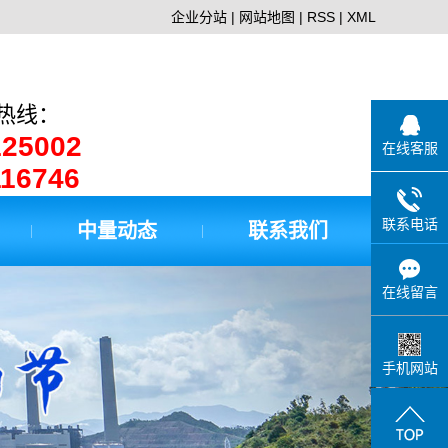
企业分站
|
网站地图
|
RSS
|
XML
热线：
125002
在线客服
116746
联系电话
中量动态
联系我们
公司新闻
在线留言
行业新闻
常见问题
手机网站