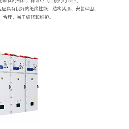
用质优的材料，保证电气连接的可靠性。
柜应具有良好的绝缘性能，结构紧凑、安装牢固、
、合理，易于维修和维护。