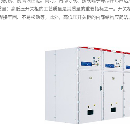
的防锈、防腐蚀性能。同时，内部导线、接线端子等部件也应选
质量：高低压开关柜的工艺质量是其质量的重要指标之一。开关
焊接牢固、不易松动等。此外，高低压开关柜的内部结构应简洁