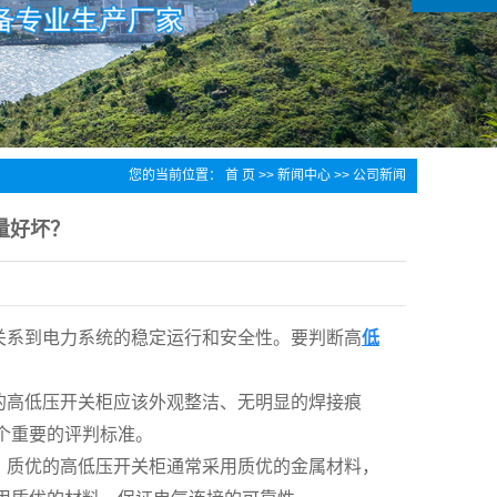
您的当前位置：
首 页
>>
新闻中心
>>
公司新闻
量好坏？
关系到电力系统的稳定运行和安全性。要判断高
低
的高低压开关柜应该外观整洁、无明显的焊接痕
个重要的评判标准。
。质优的高低压开关柜通常采用质优的金属材料，