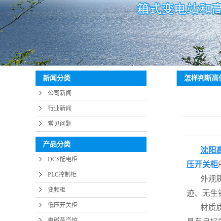
怎样判断高
新闻分类
公司新闻
行业新闻
常见问题
产品分类
沈阳
DCS配电柜
压开关柜
PLC控制柜
外观
变频柜
迹、无生
低压开关柜
材质
电磁蒸汽炉