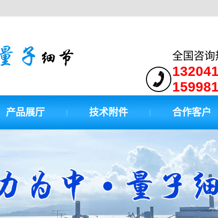
全国咨询
13204
15998
产品展厅
技术附件
合作客户
DCS配电柜
国内客户
PLC控制柜
国外客户
变频柜
低压开关柜
电磁蒸汽炉