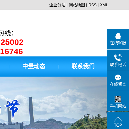
企业分站
|
网站地图
|
RSS
|
XML
热线：
125002
在线客服
116746
联系电话
中量动态
联系我们
公司新闻
在线留言
行业新闻
常见问题
手机网站