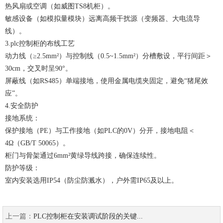
热风扇或空调（如威图TS8机柜）。
敏感设备（如模拟量模块）远离高频干扰源（变频器、大电流导
线）。
3.
plc控制柜
的布线工艺
动力线（≥2.5mm²）与控制线（0.5~1.5mm²）分槽敷设，平行间距＞
30cm，交叉时呈90°。
屏蔽线（如RS485）单端接地，使用金属电缆夹固定，避免“猪尾效
应”。
4.安全防护
接地系统：
保护接地（PE）与工作接地（如PLC的0V）分开，接地电阻＜
4Ω（GB/T 50065）。
柜门与骨架通过6mm²黄绿导线跨接，确保连续性。
防护等级：
室内安装选用IP54（防尘防溅水），户外需IP65及以上。
上一篇：
PLC控制柜在安装调试阶段的关键...