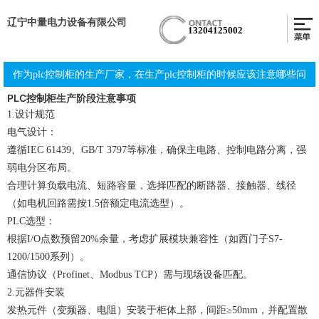
辽宁中量电力设备有限公司
13204125002
作为plc控制柜的生产厂家，在生产plc控制柜的时候应该注意哪些问
PLC控制柜
生产阶段注意事项
题？
1.设计规范
电气设计：
遵循IEC 61439、GB/T 3797等标准，确保主电路、控制电路分离，强
弱电分区布局。
合理计算负载电流、短路容量，选择匹配的断路器、接触器、线径
（如电机回路需按1.5倍额定电流选型）。
PLC选型：
根据I/O点数预留20%余量，考虑扩展模块兼容性（如西门子S7-
1200/1500系列）。
通信协议（Profinet、Modbus TCP）需与现场设备匹配。
2.元器件安装
发热元件（变频器、电阻）安装于柜体上部，间距≥50mm，并配置散