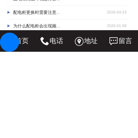
配电柜更换时需要注意...
2026-04-23
为什么配电柜会出现频...
2026-01-08
配电柜选购时有哪些容...
首页
电话
地址
留言
2025-09-30
联系我们
CONTACT US
辽宁中量电力设备有限公司
电话：13204125002 15998116746
辽宁省鞍山市铁西区四
地址：
方台路300号1-3层S3