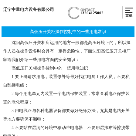
辽宁中量电力设备有限公司
13204125002
高低压开关柜操作控制中的一些用电常识
沈阳高低压开关柜所运用的地方一般都是高压环境下的，所以操
作人员在操作设备时会具有一定得危险性，下面沈阳高低压开关柜厂
家给我们介绍一些用电方面的安全知识：
高低压开关柜操作控制中的一些用电知识
1.要正确请求用电，装置修补等最好找供电局工作人员，不要私
自乱接电线；
2.每个用电单元内装置一个电路保护装置，常常查看电路保护装
置的老化程度；
3.用电线路与各种电器设备都要做好绝缘办法，尤其是电路开关
等地方要确保不漏电；
4.不要站在湿润的环境中移动带电电器，不要用湿抹布等擦洗带