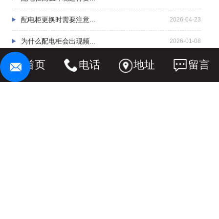
配电柜更换时需要注意...
2026-04-23
为什么配电柜会出现频...
2026-01-08
配电柜选购时有哪些容...
首页
电话
地址
留言
2025-09-30
联系我们
CONTACT US
辽宁中量电力设备有限公司
电话：13204125002 15998116746
辽宁省鞍山市铁西区四
地址：
方台路300号1-3层S3